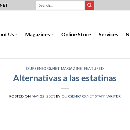
.NET
out Us
Magazines
Online Store
Services
N
OURSENIORS.NET MAGAZINE
,
FEATURED
Alternativas a las estatinas
POSTED ON
MAY 22, 2023
BY
OURSENIORS.NET STAFF WRITER