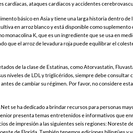
s cardíacas, ataques cardíacos y accidentes cerebrovascu
imento básico en Asia y tiene una larga historia dentro de 
ultiva en arroz blanco y está disponible como suplemento or
 monacolina K, que es un ingrediente que se usa en medi
o que el arroz de levadura roja puede equilibrar el colester
ados de la clase de Estatinas, como Atorvastatin, Fluvastat
sus niveles de LDL y triglicéridos, siempre debe consultar 
 antes de cambiar su régimen. Por favor, no considere est
Net se ha dedicado a brindar recursos para personas mayo
r senior presenta temas entretenidos e informativos que en
ios de impresión a las siguientes seis regiones: Noreste de
roeste de Florida. También tenemos ediciones bilingües y v