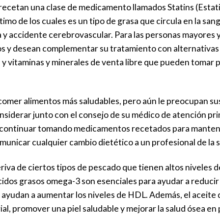
ecetan una clase de medicamento llamados Statins (Estatin
último de los cuales es un tipo de grasa que circula en la s
y accidente cerebrovascular. Para las personas mayores y 
y desean complementar su tratamiento con alternativas 
s y vitaminas y minerales de venta libre que pueden tomar p
 comer alimentos más saludables, pero aún le preocupan sus
derar junto con el consejo de su médico de atención prim
a continuar tomando medicamentos recetados para mantener
municar cualquier cambio dietético a un profesional de la s
riva de ciertos tipos de pescado que tienen altos niveles
dos grasos omega-3 son esenciales para ayudar a reducir lo
 ayudan a aumentar los niveles de HDL. Además, el aceite
erial, promover una piel saludable y mejorar la salud ósea e